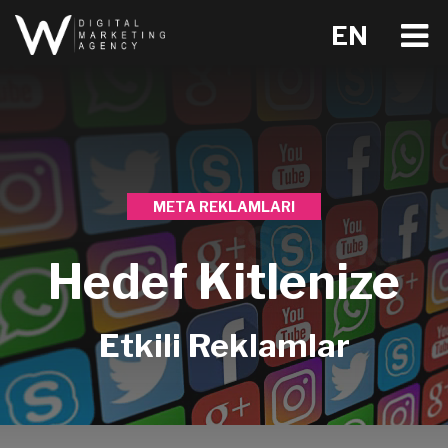
EN
META REKLAMLARI
Hedef Kitlenize
Etkili Reklamlar