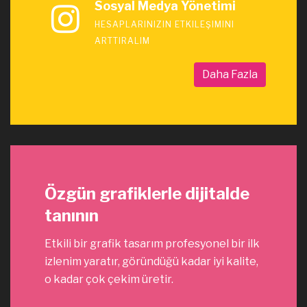
Sosyal Medya Yönetimi
HESAPLARINIZIN ETKILEŞIMINI
ARTTIRALIM
Daha Fazla
Özgün grafiklerle dijitalde
tanının
Etkili bir grafik tasarım profesyonel bir ilk
izlenim yaratır, göründüğü kadar iyi kalite,
o kadar çok çekim üretir.